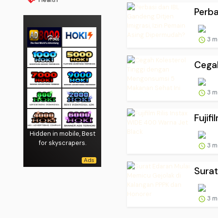
Perba
3 m
Cegah
3 m
Fujif
Hidden in mobile, Best
for skyscrapers.
3 m
Surat
3 m