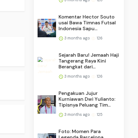
Komentar Hector Souto
usai Bawa Timnas Futsal
Indonesia Sapu...
3 months ago
126
Sejarah Baru! Jemaah Haji
Tangerang Raya Kini
Berangkat dari...
.
3 months ago
126
Pengakuan Jujur
Kurniawan Dwi Yulianto:
Tipisnya Peluang Tim...
3 months ago
125
Foto: Momen Para
Legenda Barcelona