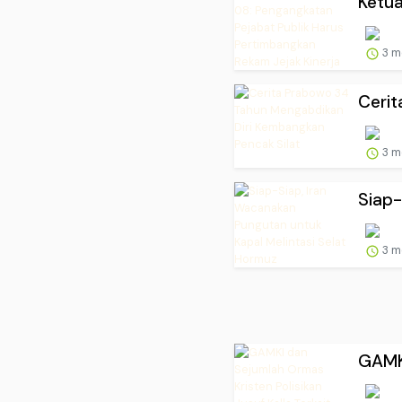
Ketua
3 m
Cerit
3 m
Siap-
3 m
GAMKI