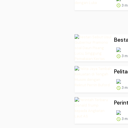
3 m
Besta
3 m
Pelit
3 m
Perin
3 m