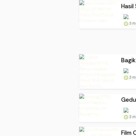
Hasil
3 m
Bagi
3 m
Gedun
3 m
Film C