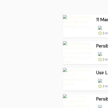
11 Ma
3 m
Persi
3 m
Usir 
3 m
Persi