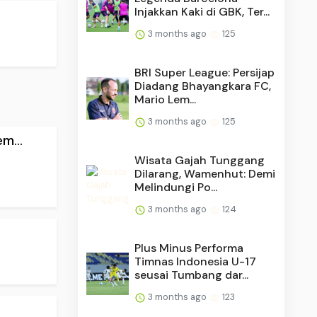
Injakkan Kaki di GBK, Ter...
3 months ago
125
BRI Super League: Persijap
Diadang Bhayangkara FC,
Mario Lem...
3 months ago
125
m...
Wisata Gajah Tunggang
Dilarang, Wamenhut: Demi
Melindungi Po...
3 months ago
124
Plus Minus Performa
Timnas Indonesia U-17
seusai Tumbang dar...
3 months ago
123