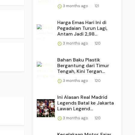
3 months ago
121
Harga Emas Hari Ini di
Pegadaian Turun Lagi,
Antam Jadi 2,98...
3 months ago
120
Bahan Baku Plastik
Bergantung dari Timur
Tengah, Kini Tergan...
3 months ago
120
Ini Alasan Real Madrid
Legends Batal ke Jakarta
Lawan Legend...
3 months ago
120
Kecelakaan Motor, Fajar