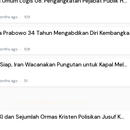
 Umum Logis 08: Pengangkatan Pejabat Publik H...
onths ago
109
a Prabowo 34 Tahun Mengabdikan Diri Kembangka.
onths ago
108
Siap, Iran Wacanakan Pungutan untuk Kapal Mel...
onths ago
51
Situs Liputan Malam Tepat Terbaik
 dan Sejumlah Ormas Kristen Polisikan Jusuf K...