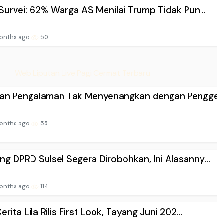
 Survei: 62% Warga AS Menilai Trump Tidak Pun...
onths ago
50
Web Liputan Live Pagi Cermat Terbaru
kan Pengalaman Tak Menyenangkan dengan Pengge
onths ago
55
g DPRD Sulsel Segera Dirobohkan, Ini Alasanny...
onths ago
114
erita Lila Rilis First Look, Tayang Juni 202...