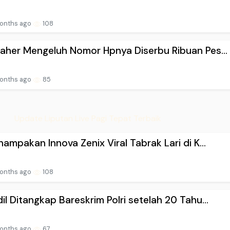
onths ago
108
Taher Mengeluh Nomor Hpnya Diserbu Ribuan Pes...
onths ago
85
Update Liputan Live Pagi Tepat Terbaik
enampakan Innova Zenix Viral Tabrak Lari di K...
onths ago
108
dil Ditangkap Bareskrim Polri setelah 20 Tahu...
onths ago
67