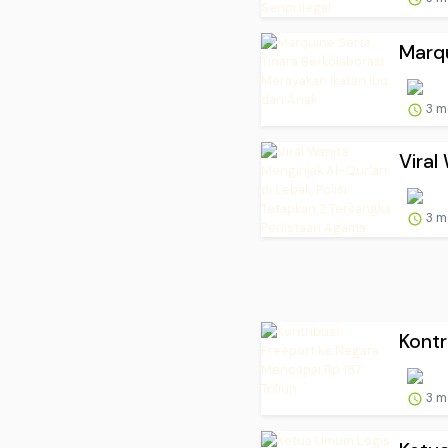
Marqu
3 m
Viral
3 m
Kontr
3 m