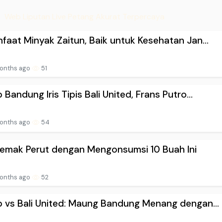
Web Liputan Live Petang Akurat Terpercaya
nfaat Minyak Zaitun, Baik untuk Kesehatan Jan...
onths ago
51
b Bandung Iris Tipis Bali United, Frans Putro...
onths ago
54
Lemak Perut dengan Mengonsumsi 10 Buah Ini
onths ago
52
b vs Bali United: Maung Bandung Menang dengan...