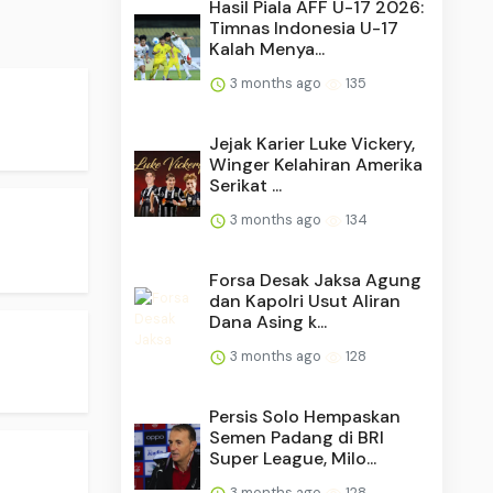
Hasil Piala AFF U-17 2026:
Timnas Indonesia U-17
Kalah Menya...
3 months ago
135
Jejak Karier Luke Vickery,
Winger Kelahiran Amerika
Serikat ...
3 months ago
134
Forsa Desak Jaksa Agung
dan Kapolri Usut Aliran
Dana Asing k...
3 months ago
128
Persis Solo Hempaskan
Semen Padang di BRI
Super League, Milo...
3 months ago
128