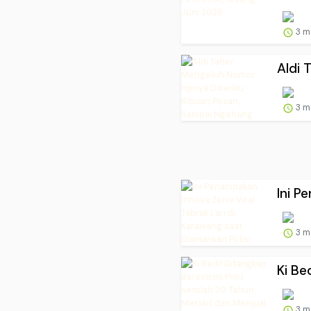
3 m
Aldi 
3 m
Ini P
3 m
Ki Be
3 m