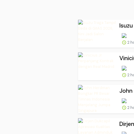
Isuzu
2 h
Vinic
2 h
John 
2 h
Dirje