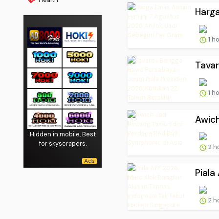
Harga
1 h
Tavar
1 h
Awich
Hidden in mobile, Best
for skyscrapers.
2 h
Piala
2 h