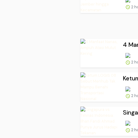
2 h
4 Man
2 h
Ketu
2 h
Singa
2 h