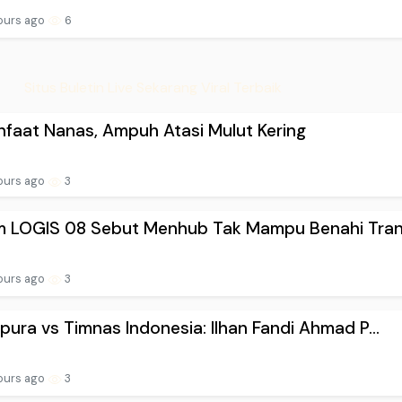
ours ago
6
Situs Buletin Live Sekarang Viral Terbaik
faat Nanas, Ampuh Atasi Mulut Kering
ours ago
3
m LOGIS 08 Sebut Menhub Tak Mampu Benahi Trans
ours ago
3
pura vs Timnas Indonesia: Ilhan Fandi Ahmad P...
ours ago
3