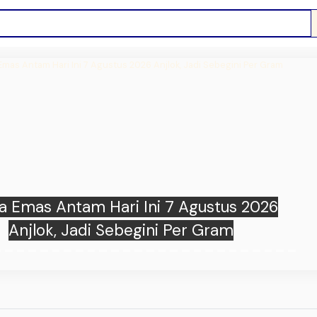
es Bangga Bawa Persebaya Juara Piala
iden 2026, Kutukan 22 Tahun Berakhir