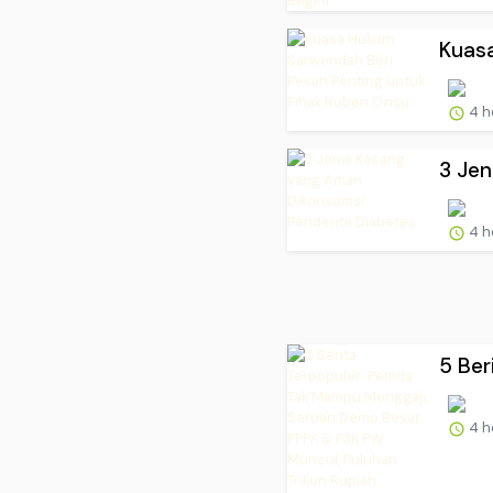
Kuasa
4 h
3 Jen
4 h
5 Ber
4 h