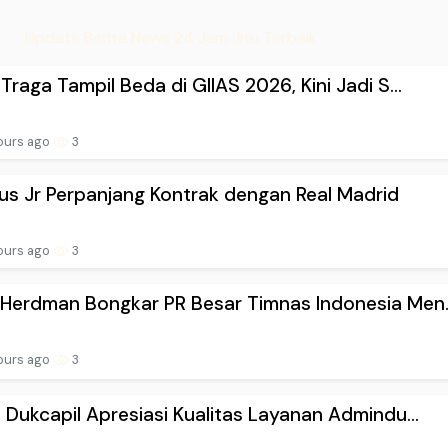
Update Berita News 24 Jam Jitu Terbaik
 Traga Tampil Beda di GIIAS 2026, Kini Jadi S...
ours ago
3
ius Jr Perpanjang Kontrak dengan Real Madrid
ours ago
3
Herdman Bongkar PR Besar Timnas Indonesia Men..
ours ago
3
n Dukcapil Apresiasi Kualitas Layanan Admindu...