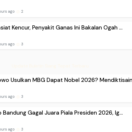
ours ago
2
siat Kencur, Penyakit Ganas Ini Bakalan Ogah ...
ours ago
3
Update Buletin Siang Tepat Terbaru
wo Usulkan MBG Dapat Nobel 2026? Mendiktisain.
ours ago
3
b Bandung Gagal Juara Piala Presiden 2026, Ig...
ours ago
3