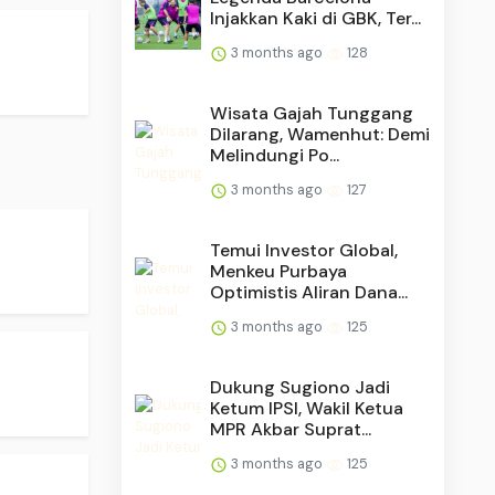
Injakkan Kaki di GBK, Ter...
3 months ago
128
Wisata Gajah Tunggang
Dilarang, Wamenhut: Demi
Melindungi Po...
3 months ago
127
Temui Investor Global,
Menkeu Purbaya
Optimistis Aliran Dana...
3 months ago
125
Dukung Sugiono Jadi
Ketum IPSI, Wakil Ketua
MPR Akbar Suprat...
3 months ago
125