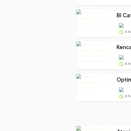
BI Ca
4 h
Kenca
4 h
Optim
4 h