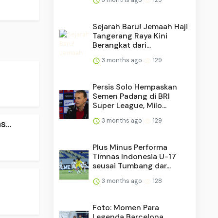
Sejarah Baru! Jemaah Haji
Tangerang Raya Kini
Berangkat dari...
3 months ago
129
Persis Solo Hempaskan
Semen Padang di BRI
Super League, Milo...
3 months ago
129
...
Plus Minus Performa
Timnas Indonesia U-17
seusai Tumbang dar...
3 months ago
128
Foto: Momen Para
Legenda Barcelona