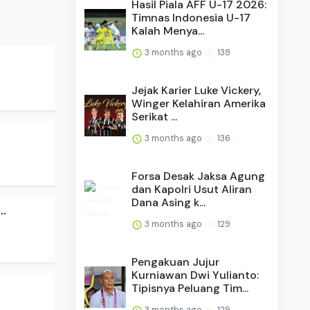
Hasil Piala AFF U-17 2026:
Timnas Indonesia U-17
Kalah Menya...
3 months ago
138
Jejak Karier Luke Vickery,
Winger Kelahiran Amerika
Serikat ...
3 months ago
136
Forsa Desak Jaksa Agung
dan Kapolri Usut Aliran
Dana Asing k...
.
3 months ago
129
Pengakuan Jujur
Kurniawan Dwi Yulianto:
Tipisnya Peluang Tim...
3 months ago
129