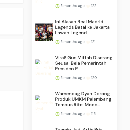
3 months ago
122
Ini Alasan Real Madrid
Legends Batal ke Jakarta
Lawan Legend...
3 months ago
121
Viral! Gus Miftah Diserang
Seusai Bela Pemerintah
Presiden P...
3 months ago
120
Wamendag Dyah Dorong
Produk UMKM Palembang
Tembus Ritel Mode...
3 months ago
118
Taemin Jadi Artis Pria