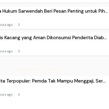
 Hukum Sarwendah Beri Pesan Penting untuk Pih...
ours ago
3
is Kacang yang Aman Dikonsumsi Penderita Diab...
ours ago
3
Web Kabar Live 24 Jam Jitu
ita Terpopuler: Pemda Tak Mampu Menggaji, Ser...
ours ago
3