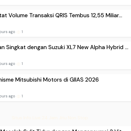
tat Volume Transaksi QRIS Tembus 12,55 Miliar...
ours ago
1
n Singkat dengan Suzuki XL7 New Alpha Hybrid ...
ours ago
1
isme Mitsubishi Motors di GIIAS 2026
ours ago
1
Situs Info Live 24 Jam Jitu Non Stop