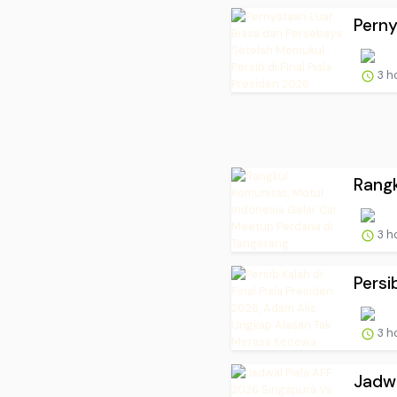
Perny
3 h
Rangk
3 h
Persi
3 h
Jadwa