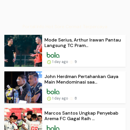
Portal Info Hot Sore Cermat Terpercaya
Mode Serius, Arthur Irawan Pantau
Langsung TC Pram...
1 day ago
9
John Herdman Pertahankan Gaya
Main Mendominasi saa...
1 day ago
8
Marcos Santos Ungkap Penyebab
Arema FC Gagal Raih ...