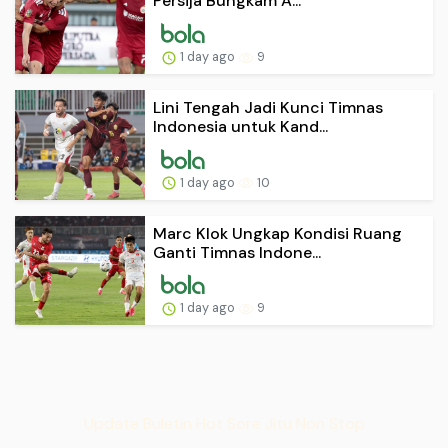
Persija Bungkam A...
1 day ago
9
Lini Tengah Jadi Kunci Timnas
Indonesia untuk Kand...
1 day ago
10
Marc Klok Ungkap Kondisi Ruang
Ganti Timnas Indone...
1 day ago
9
Update Buletin Hot Sore Jitu Non Stop