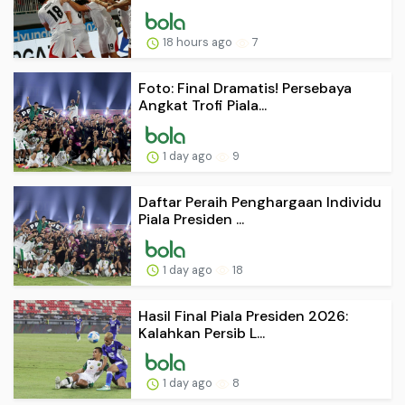
18 hours ago
7
Foto: Final Dramatis! Persebaya
Angkat Trofi Piala...
1 day ago
9
Daftar Peraih Penghargaan Individu
Piala Presiden ...
1 day ago
18
Hasil Final Piala Presiden 2026:
Kalahkan Persib L...
1 day ago
8