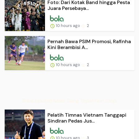
Foto: Dari Kotak Band hingga Pesta
Juara Persebaya...
10 hours ago
2
Pernah Bawa PSIM Promosi, Rafinha
Kini Berambisi A...
10 hours ago
2
Situs Liputan News Siang Tepat Non Stop
Pelatih Timnas Vietnam Tanggapi
Sindiran Pedas Jus...
10 hours ago
3