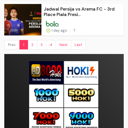
Jadwal Persija vs Arema FC - 3rd
Place Piala Presi...
1 day ago
7
Prev.
1
2
3
4
Next
Last