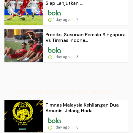
Siap Lanjutkan ...
1 day ago
7
Prediksi Susunan Pemain Singapura
Vs Timnas Indone...
1 day ago
8
Web Buletin Hot Sekarang Tepat Terpercaya
Timnas Malaysia Kehilangan Dua
Amunisi Jelang Hada...
1 day ago
8