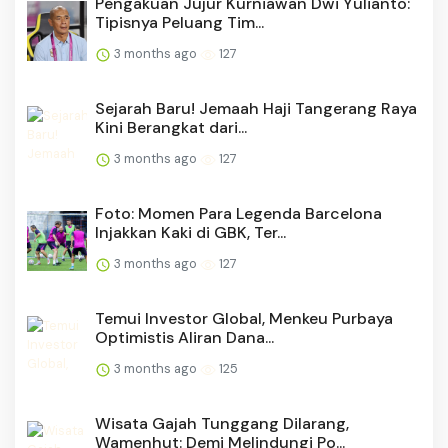
Pengakuan Jujur Kurniawan Dwi Yulianto:
Tipisnya Peluang Tim...
3 months ago
127
Sejarah Baru! Jemaah Haji Tangerang Raya
Kini Berangkat dari...
3 months ago
127
Foto: Momen Para Legenda Barcelona
Injakkan Kaki di GBK, Ter...
3 months ago
127
Temui Investor Global, Menkeu Purbaya
Optimistis Aliran Dana...
3 months ago
125
Wisata Gajah Tunggang Dilarang,
Wamenhut: Demi Melindungi Po...