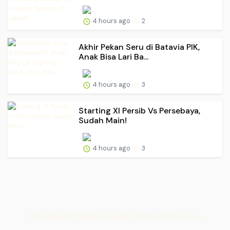
4 hours ago
2
Akhir Pekan Seru di Batavia PIK,
Anak Bisa Lari Ba...
4 hours ago
3
Starting XI Persib Vs Persebaya,
Sudah Main!
4 hours ago
3
Situs Liputan News 24 Jam Cermat Terpercaya