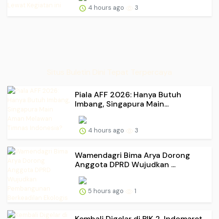
4 hours ago
3
Situs Buletin Dini Tepat Terpercaya
Piala AFF 2026: Hanya Butuh
Imbang, Singapura Main...
4 hours ago
3
Wamendagri Bima Arya Dorong
Anggota DPRD Wujudkan ...
5 hours ago
1
Kembali Digelar di PIK 2, Indomaret