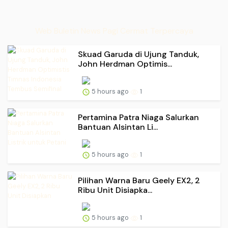
Web Buletin News Pagi Cermat Terpercaya
Skuad Garuda di Ujung Tanduk,
John Herdman Optimis...
5 hours ago
1
Pertamina Patra Niaga Salurkan
Bantuan Alsintan Li...
5 hours ago
1
Pilihan Warna Baru Geely EX2, 2
Ribu Unit Disiapka...
5 hours ago
1