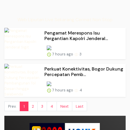
Web Liputan Live Sekarang Cermat Non Stop
Pengamat Merespons Isu
Pergantian Kapolri Jenderal...
7 hours ago
3
Perkuat Konektivitas, Bogor Dukung
Percepatan Pemb...
7 hours ago
4
Prev.
1
2
3
4
Next
Last