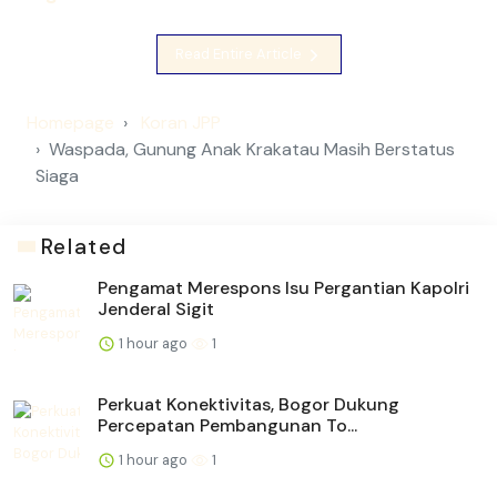
Read Entire Article
Homepage
Koran JPP
Waspada, Gunung Anak Krakatau Masih Berstatus
Siaga
Related
Pengamat Merespons Isu Pergantian Kapolri
Jenderal Sigit
1 hour ago
1
Perkuat Konektivitas, Bogor Dukung
Percepatan Pembangunan To...
1 hour ago
1