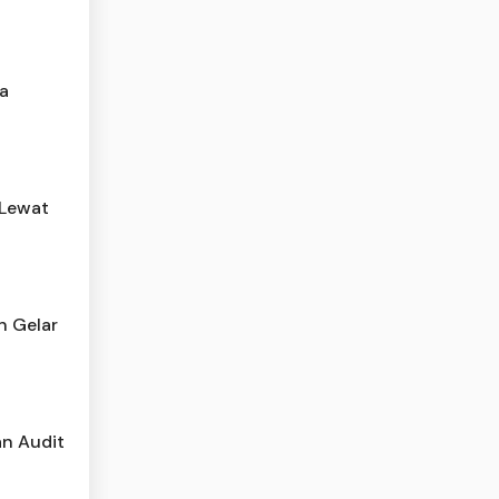
a
 Lewat
n Gelar
an Audit