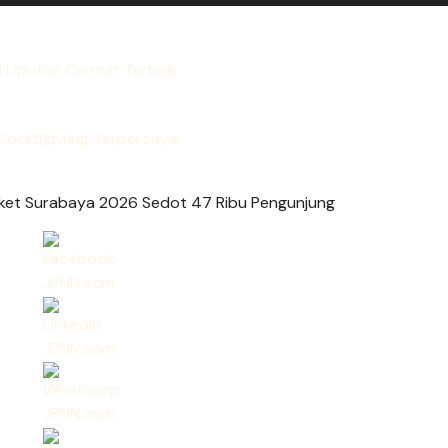
l Liputan Cermat Terbaik
Cockfighting Terpercaya