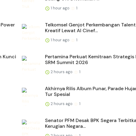
1 hour ago
1
e-Power
Telkomsel Genjot Perkembangan Talent
Kreatif Lewat AI Cinef...
1 hour ago
1
h Kunci
Pertamina Perkuat Kemitraan Strategis
SRM Summit 2026
2 hours ago
1
Akhirnya Rilis Album Punar, Parade Huja
Tur Spesial
2 hours ago
1
Senator PFM Desak BPK Segera Terbitk
Kerugian Negara...
2 hours ago
1