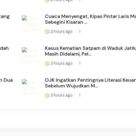
tang
Cuaca Menyengat, Kipas Pintar Laris Ma
Sebegini Kisaran ...
2 hours ago
1
ndah
Kasus Kematian Satpam di Waduk Jatil
Masih Didalami, Pel...
3 hours ago
1
an Dua
OJK Ingatkan Pentingnya Literasi Keua
Sebelum Wujudkan M...
3 hours ago
1