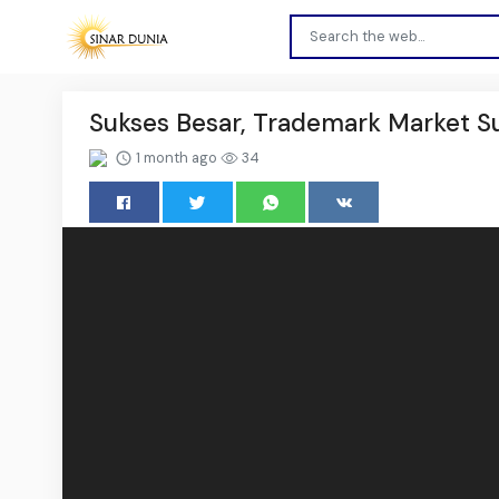
Sukses Besar, Trademark Market S
1 month ago
34