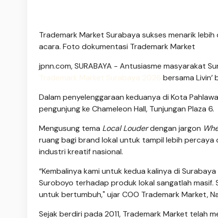
Trademark Market Surabaya sukses menarik lebih d
acara. Foto dokumentasi Trademark Market
jpnn.com
, SURABAYA - Antusiasme masyarakat Sur
Trademark Market Surabaya 2026
bersama Livin’ b
Dalam penyelenggaraan keduanya di Kota Pahlawan, a
pengunjung ke Chameleon Hall, Tunjungan Plaza 6.
Mengusung tema
Local Louder
dengan jargon
Whe
ruang bagi brand lokal untuk tampil lebih percaya 
industri kreatif nasional.
“Kembalinya kami untuk kedua kalinya di Surabaya 
Suroboyo terhadap produk lokal sangatlah masif. S
untuk bertumbuh," ujar COO Trademark Market, Nat
Sejak berdiri pada 2011, Trademark Market telah m