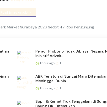
Read Entire Article
mark Market Surabaya 2026 Sedot 47 Ribu Pengunjung
atian
Peradi: Probono Tidak Dibiayai Negara, 
Inisiatif Advok...
1 hour ago
1
pinan
ABK Terjatuh di Sungai Maro Ditemuka
Meninggal Dunia
1 hour ago
1
Sopir & Kernet Truk Tenggelam di Sung
Baung OKI Ditemukan ...