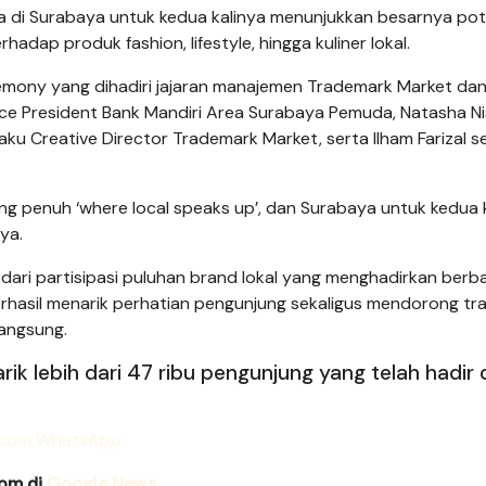
ya di Surabaya untuk kedua kalinya menunjukkan besarnya pot
dap produk fashion, lifestyle, hingga kuliner lokal.
eremony yang dihadiri jajaran manajemen Trademark Market dan
 Vice President Bank Mandiri Area Surabaya Pemuda, Natasha Ni
u Creative Director Trademark Market, serta Ilham Farizal s
ang penuh ‘where local speaks up’, dan Surabaya untuk kedua 
ya.
dari partisipasi puluhan brand lokal yang menghadirkan berb
erhasil menarik perhatian pengunjung sekaligus mendorong tr
langsung.
k lebih dari 47 ribu pengunjung yang telah hadir
com di
Google News