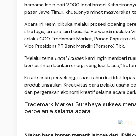
bersama lebih dari 2.000 local brand. Kehadirann
pasar Jawa Timur, khususnya minat masyarakat terha
Acara ini resmi dibuka melalui prosesi opening c
strategis, antara lain Lucia Ike Purwandini selaku
selaku COO Trademark Market, Ponco Saputro selak
Vice President PT Bank Mandiri (Persero) Tbk.
"Melalui tema
Local Louder
, kami ingin memberi ru
berhasil memberikan energi yang luar biasa,” katan
Kesuksesan penyelenggaraan tahun ini tidak lepas 
produk unggulan. Kreativitas para pelaku usaha b
dan pergerakan ekonomi kreatif selama acara ber
Trademark Market Surabaya sukses menari
berbelanja selama acara
Silakan baca konten menarik lainnya dari JPNN.