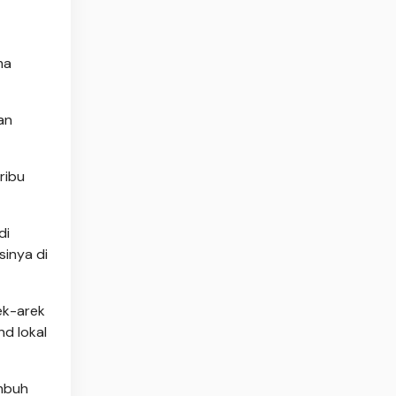
ma
an
ribu
di
sinya di
ek-arek
nd lokal
umbuh