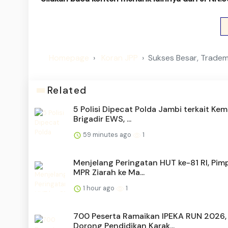
Homepage
Koran JPP
Sukses Besar, Trade
Related
5 Polisi Dipecat Polda Jambi terkait Kem
Brigadir EWS, ...
59 minutes ago
1
Menjelang Peringatan HUT ke-81 RI, Pim
MPR Ziarah ke Ma...
1 hour ago
1
700 Peserta Ramaikan IPEKA RUN 2026,
Dorong Pendidikan Karak...