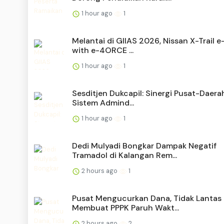
1 hour ago
1
Melantai di GIIAS 2026, Nissan X-Trail 
with e-4ORCE ...
1 hour ago
1
Sesditjen Dukcapil: Sinergi Pusat-Daera
Sistem Admind...
1 hour ago
1
Dedi Mulyadi Bongkar Dampak Negatif
Tramadol di Kalangan Rem...
2 hours ago
1
Pusat Mengucurkan Dana, Tidak Lantas
Membuat PPPK Paruh Wakt...
2 hours ago
2