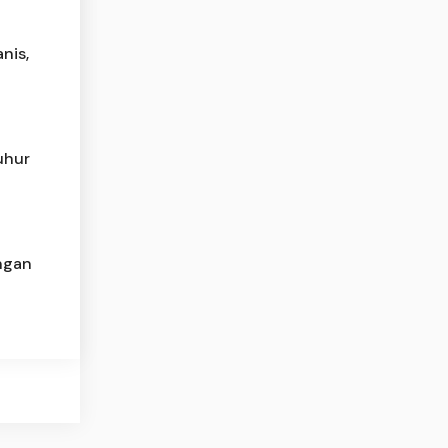
nis,
uhur
ngan