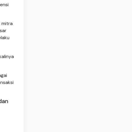
ensi
 mitra
sar
elaku
kalinya
agai
ansaksi
 dan