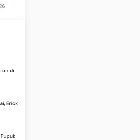
026
ron di
i, Erick
, Pupuk