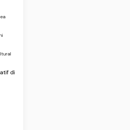
Bea
ni
ltural
tif di