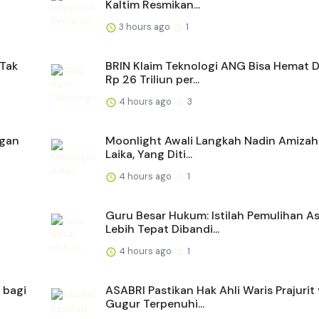
Kaltim Resmikan...
3 hours ago
1
 Tak
BRIN Klaim Teknologi ANG Bisa Hemat D
Rp 26 Triliun per...
4 hours ago
3
ngan
Moonlight Awali Langkah Nadin Amiza
Laika, Yang Diti...
4 hours ago
1
Guru Besar Hukum: Istilah Pemulihan A
Lebih Tepat Dibandi...
4 hours ago
1
 bagi
ASABRI Pastikan Hak Ahli Waris Prajurit
Gugur Terpenuhi...