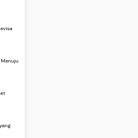
evisa
h Menuju
set
 yang