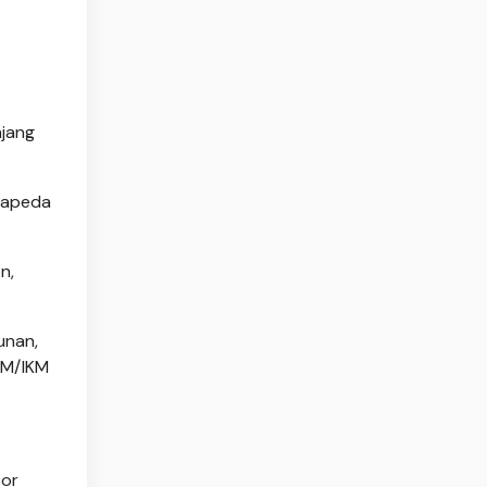
ajang
Papeda
n,
unan,
KM/IKM
tor