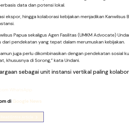
basis data dan potensi lokal.
asi ekspor, hingga kolaborasi kebijakan menjadikan Kanwilsus 
stansi.
wilsus Papua sekaligus Agen Fasilitas (UMKM Advocate) Unda
as dari pendekatan yang tepat dalam merumuskan kebijakan.
namun juga perlu dikombinasikan dengan pendekatan sosial ku
, khususnya di Sorong,” kata Undani.
aan sebagai unit instansi vertikal paling kolabora
com di
Google News
Read Entire Article