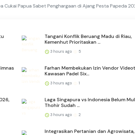
Bea Cukai Papua Sabet Penghargaan di Ajang Pesta Papeda 2
tu
Tangani Konflik Beruang Madu di Riau,
Kemenhut Prioritaskan ...
3 hours ago
5
Timnas
Farhan Membekukan Izin Vendor Videot
Kawasan Padel Six...
3 hours ago
1
2026,
Laga Singapura vs Indonesia Belum Mula
Thohir Sudah ...
3 hours ago
2
Integrasikan Pertanian dan Agrowisata