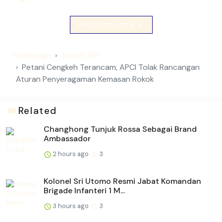
Read Entire Article
Homepage
Koran JPP
Petani Cengkeh Terancam, APCI Tolak Rancangan
Aturan Penyeragaman Kemasan Rokok
Related
Changhong Tunjuk Rossa Sebagai Brand
Ambassador
2 hours ago
3
Kolonel Sri Utomo Resmi Jabat Komandan
Brigade Infanteri 1 M...
3 hours ago
3