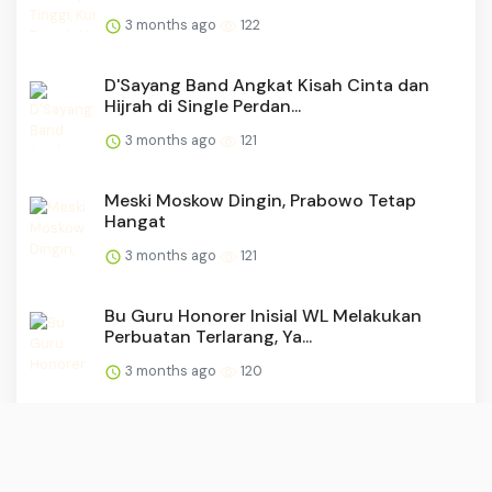
3 months ago
122
D'Sayang Band Angkat Kisah Cinta dan
Hijrah di Single Perdan...
3 months ago
121
Meski Moskow Dingin, Prabowo Tetap
Hangat
3 months ago
121
Bu Guru Honorer Inisial WL Melakukan
Perbuatan Terlarang, Ya...
3 months ago
120
Wamendagri Bima Arya Minta DPRD
Berperan Aktif Kawal Transfo...
3 months ago
120