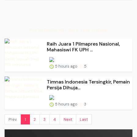
Portal Berita Hot Sore Viral Terbaik
Raih Juara 1 Pilmapres Nasional,
Mahasiswi FK UPH ...
5 hours ago
5
Timnas Indonesia Tersingkir, Pemain
Persija Dihuja...
5 hours ago
3
Prev.
1
2
3
4
Next
Last