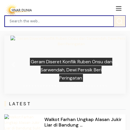
Geram Diseret Konflik Ruben Onsu dan
Previous
Next
Sarwendah, Dewi Perssik Beri
Peringatan
LATEST
Walkot Farhan Ungkap Alasan Jukir
Liar di Bandung ...