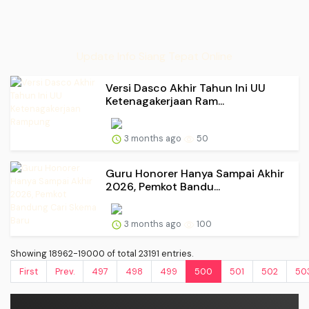
Update Info Siang Tepat Online
Versi Dasco Akhir Tahun Ini UU
Ketenagakerjaan Ram...
3 months ago
50
Guru Honorer Hanya Sampai Akhir
2026, Pemkot Bandu...
3 months ago
100
Showing 18962-19000 of total 23191 entries.
First
Prev.
497
498
499
500
501
502
50