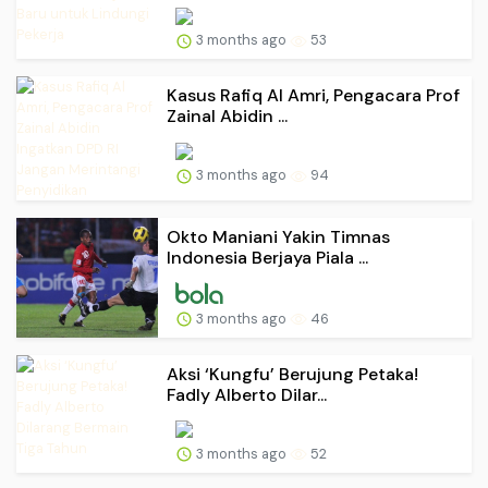
3 months ago
53
Kasus Rafiq Al Amri, Pengacara Prof
Zainal Abidin ...
3 months ago
94
Okto Maniani Yakin Timnas
Indonesia Berjaya Piala ...
3 months ago
46
Aksi ‘Kungfu’ Berujung Petaka!
Fadly Alberto Dilar...
3 months ago
52