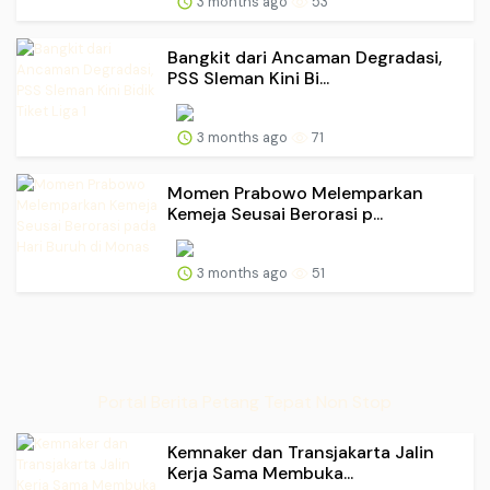
3 months ago
53
Bangkit dari Ancaman Degradasi,
PSS Sleman Kini Bi...
3 months ago
71
Momen Prabowo Melemparkan
Kemeja Seusai Berorasi p...
3 months ago
51
Portal Berita Petang Tepat Non Stop
Kemnaker dan Transjakarta Jalin
Kerja Sama Membuka...