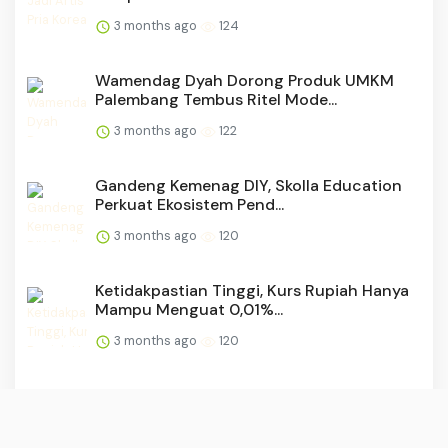
3 months ago
124
Wamendag Dyah Dorong Produk UMKM
Palembang Tembus Ritel Mode...
3 months ago
122
Gandeng Kemenag DIY, Skolla Education
Perkuat Ekosistem Pend...
3 months ago
120
Ketidakpastian Tinggi, Kurs Rupiah Hanya
Mampu Menguat 0,01%...
3 months ago
120
Deretan Pemain BRI Super League yang
Mulai Kehilangan Tempat...
3 months ago
118