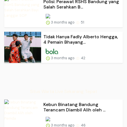
Polisi: Perawat RSHS Bandung yang
Salah Serahkan B...
3 months ago
51
Tidak Hanya Fadly Alberto Hengga,
4 Pemain Bhayang...
3 months ago
42
Situs Warta Live Sekarang Tepat
Kebun Binatang Bandung
Terancam Diambil Alih oleh ...
3 months ago
46