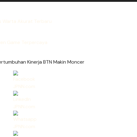
s Warta Akurat Terbaru
en Game Terpercaya