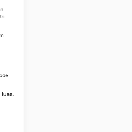
an
ri
em
iode
 luas,