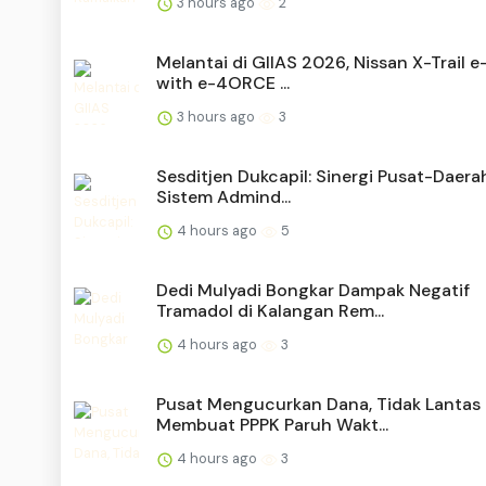
3 hours ago
2
Melantai di GIIAS 2026, Nissan X-Trail 
with e-4ORCE ...
3 hours ago
3
Sesditjen Dukcapil: Sinergi Pusat-Daera
Sistem Admind...
4 hours ago
5
Dedi Mulyadi Bongkar Dampak Negatif
Tramadol di Kalangan Rem...
4 hours ago
3
Pusat Mengucurkan Dana, Tidak Lantas
Membuat PPPK Paruh Wakt...
4 hours ago
3