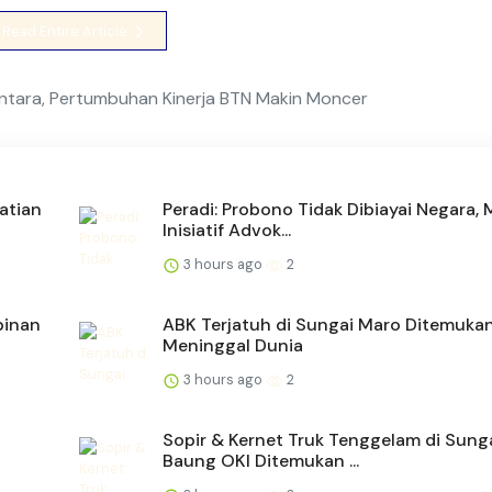
Read Entire Article
ntara, Pertumbuhan Kinerja BTN Makin Moncer
atian
Peradi: Probono Tidak Dibiayai Negara, 
Inisiatif Advok...
3 hours ago
2
pinan
ABK Terjatuh di Sungai Maro Ditemuka
Meninggal Dunia
3 hours ago
2
Sopir & Kernet Truk Tenggelam di Sung
Baung OKI Ditemukan ...