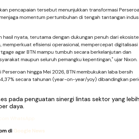
akan pencapaian tersebut menunjukkan transformasi Persero
 menjaga momentum pertumbuhan di tengah tantangan indust
n hasil nyata, terutama dengan dukungan penuh dari ekosist
, memperkuat efisiensi operasional, mempercepat digitalisasi
rtgage agar BTN mampu tumbuh secara berkelanjutan dan
syarakat maupun seluruh pemangku kepentingan," ujar Nixon.
i Perseroan hingga Mei 2026, BTN membukukan laba bersih
t 54,37% secara tahunan (year-on-year/yoy) dibandingkan per
 pada penguatan sinergi lintas sektor yang lebih
ber daya.
com di
Google News