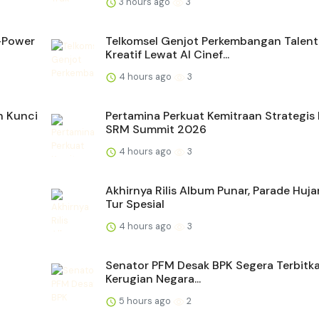
3 hours ago
3
e-Power
Telkomsel Genjot Perkembangan Talent
Kreatif Lewat AI Cinef...
4 hours ago
3
h Kunci
Pertamina Perkuat Kemitraan Strategis
SRM Summit 2026
4 hours ago
3
Akhirnya Rilis Album Punar, Parade Huja
Tur Spesial
4 hours ago
3
Senator PFM Desak BPK Segera Terbitk
Kerugian Negara...
5 hours ago
2