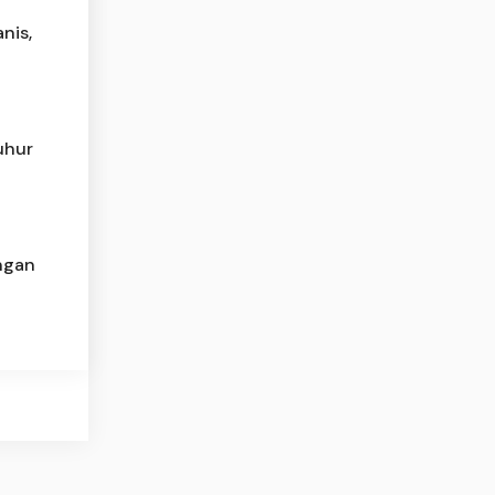
nis,
uhur
ngan