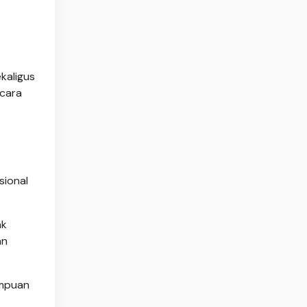
kaligus
ecara
sional
nk
an
ampuan