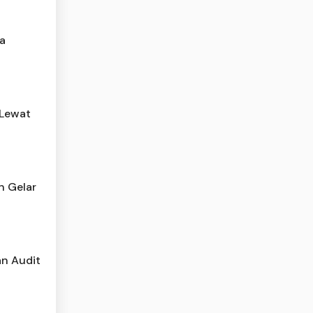
a
 Lewat
n Gelar
an Audit