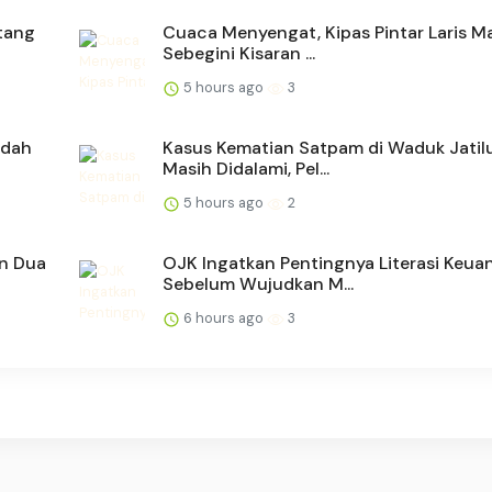
tang
Cuaca Menyengat, Kipas Pintar Laris Ma
Sebegini Kisaran ...
5 hours ago
3
ndah
Kasus Kematian Satpam di Waduk Jatil
Masih Didalami, Pel...
5 hours ago
2
an Dua
OJK Ingatkan Pentingnya Literasi Keua
Sebelum Wujudkan M...
6 hours ago
3