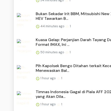
34 minutes ago
1
Bukan Sekadar Irit BBM, Mitsubishi New
HEV Tawarkan B...
44 minutes ago
1
Kuasa Gelap: Perjanjian Darah Tayang D
Format IMAX, Ini ...
50 minutes ago
1
Plh Kapolsek Bengo Ditahan terkait Kec
Menewaskan Bal...
1 hour ago
1
Timnas Indonesia Gagal di Piala AFF 20
yang Akan Dila...
1 hour ago
1