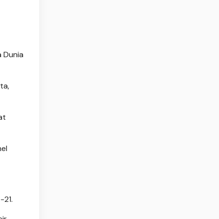
a Dunia
ta,
at
nel
-21.
ir.