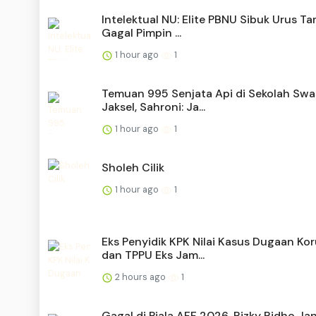
Intelektual NU: Elite PBNU Sibuk Urus T
Gagal Pimpin ...
1 hour ago
1
Temuan 995 Senjata Api di Sekolah Swa
Jaksel, Sahroni: Ja...
1 hour ago
1
Sholeh Cilik
1 hour ago
1
Eks Penyidik KPK Nilai Kasus Dugaan Kor
dan TPPU Eks Jam...
2 hours ago
1
Gagal di Piala AFF 2026, Rizky Ridho Jan