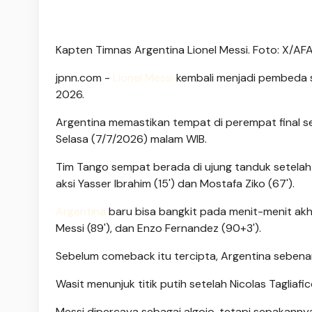
Kapten Timnas Argentina Lionel Messi. Foto: X/AF
jpnn.com
-
Lionel Messi
kembali menjadi pembeda s
2026.
Argentina memastikan tempat di perempat final s
Selasa (7/7/2026) malam WIB.
Tim Tango sempat berada di ujung tanduk setelah 
aksi Yasser Ibrahim (15') dan Mostafa Ziko (67').
Argentina
baru bisa bangkit pada menit-menit akhir
Messi (89'), dan Enzo Fernandez (90+3').
Sebelum comeback itu tercipta, Argentina sebena
Wasit menunjuk titik putih setelah Nicolas Tagliaf
Messi dipercaya sebagai algojo, tetapi sepakannya