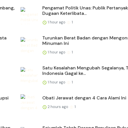
ambang,
Pengamat Politik Unas: Publik Pertanya
Dugaan Keterlibata...
1 hour ago
1
sta
Turunkan Berat Badan dengan Mengon
Minuman Ini
1 hour ago
1
Satu Kesalahan Mengubah Segalanya, 
Indonesia Gagal ke...
1 hour ago
1
upsi
Obati Jerawat dengan 4 Cara Alami Ini
2 hours ago
1
jikan
Sejumlah Tokoh Dorong Penulisan Buku