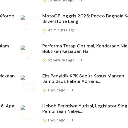
35 minutes ago
1
 Xforce
MotoGP Inggris 2026: Pecco Bagnaia K
Silverstone Lang...
45 minutes ago
1
alam
Performa Tetap Optimal, Kendaraan Ni
Buktikan Kesiapan Ha...
52 minutes ago
1
elakaan
Eks Penyidik KPK Sebut Kasus Mantan
Jampidsus Febrie Adrians...
1 hour ago
1
26, Apa
Heboh Peristiwa Yurizal, Legislator Sin
Pembinaan Nakes...
1 hour ago
1