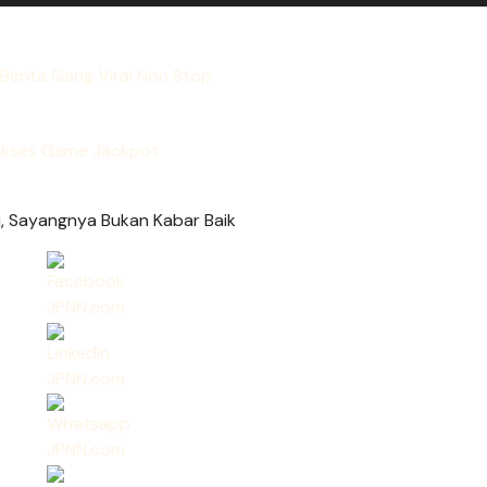
Berita Siang Viral Non Stop
kses Game Jackpot