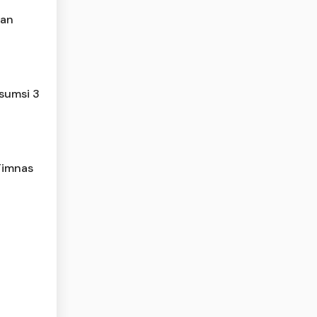
kan
sumsi 3
Timnas