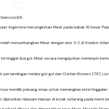
ASeleccionEN.
aat Argentina menyingkirkan Mesir pada babak 16 besar Pial
etelah menumbangkan Mesir dengan skor 3-2 di Stadion Atlan
tertinggal dua gol. Mesir secara mengejutkan memimpin berk
 pertandingan melalui gol-gol dari Cristian Romero (79'), Lio
rnya memiliki peluang emas untuk memangkas ketertinggalan.
ico dijatuhkan Haissam Hassan di kotak terlarang pada menit ke
 berhasil dibaca dan dimentahkan kiper Mesir, Mostafa Shobe