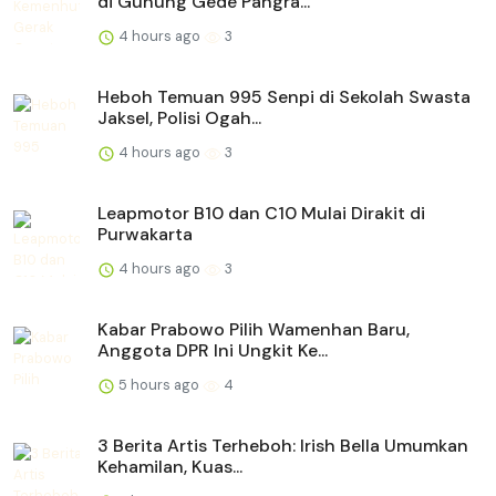
di Gunung Gede Pangra...
4 hours ago
3
Heboh Temuan 995 Senpi di Sekolah Swasta
Jaksel, Polisi Ogah...
4 hours ago
3
Leapmotor B10 dan C10 Mulai Dirakit di
Purwakarta
4 hours ago
3
Kabar Prabowo Pilih Wamenhan Baru,
Anggota DPR Ini Ungkit Ke...
5 hours ago
4
3 Berita Artis Terheboh: Irish Bella Umumkan
Kehamilan, Kuas...