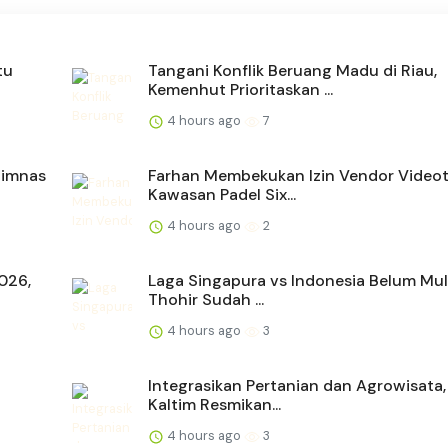
tu
Tangani Konflik Beruang Madu di Riau,
Kemenhut Prioritaskan ...
4 hours ago
7
Timnas
Farhan Membekukan Izin Vendor Videot
Kawasan Padel Six...
4 hours ago
2
2026,
Laga Singapura vs Indonesia Belum Mula
Thohir Sudah ...
4 hours ago
3
Integrasikan Pertanian dan Agrowisata
Kaltim Resmikan...
4 hours ago
3