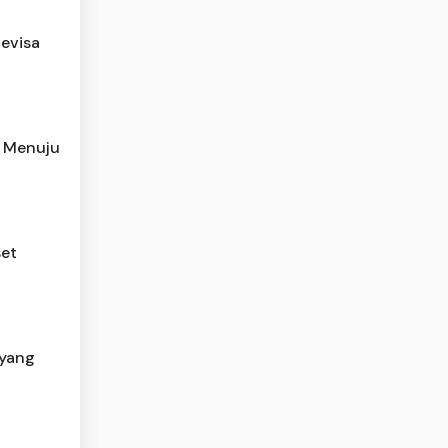
evisa
h Menuju
set
 yang