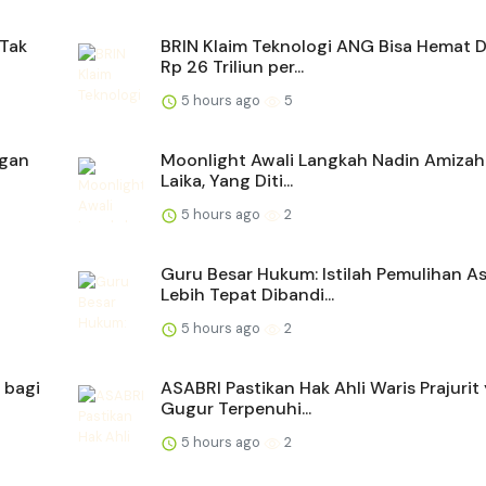
 Tak
BRIN Klaim Teknologi ANG Bisa Hemat D
Rp 26 Triliun per...
5 hours ago
5
ngan
Moonlight Awali Langkah Nadin Amiza
Laika, Yang Diti...
5 hours ago
2
Guru Besar Hukum: Istilah Pemulihan A
Lebih Tepat Dibandi...
5 hours ago
2
 bagi
ASABRI Pastikan Hak Ahli Waris Prajurit
Gugur Terpenuhi...
5 hours ago
2