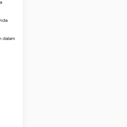
ga
anda
n dalam