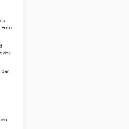
abu
 Foto:
i
ovinsi
l dan
uen.