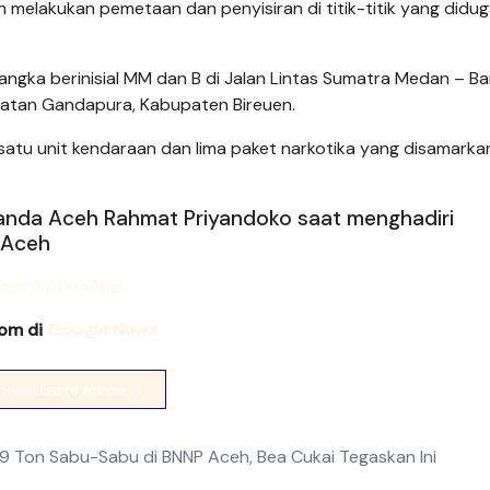
 melakukan pemetaan dan penyisiran di titik-titik yang didu
ngka berinisial MM dan B di Jalan Lintas Sumatra Medan – B
matan Gandapura, Kabupaten Bireuen.
atu unit kendaraan dan lima paket narkotika yang disamarka
Banda Aceh Rahmat Priyandoko saat menghadiri
 Aceh
com di
Google News
Read Entire Article
9 Ton Sabu-Sabu di BNNP Aceh, Bea Cukai Tegaskan Ini