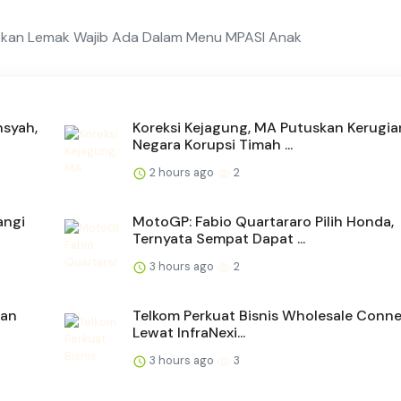
atkan Lemak Wajib Ada Dalam Menu MPASI Anak
nsyah,
Koreksi Kejagung, MA Putuskan Kerugia
Negara Korupsi Timah ...
2 hours ago
2
angi
MotoGP: Fabio Quartararo Pilih Honda,
Ternyata Sempat Dapat ...
3 hours ago
2
kan
Telkom Perkuat Bisnis Wholesale Conne
Lewat InfraNexi...
3 hours ago
3