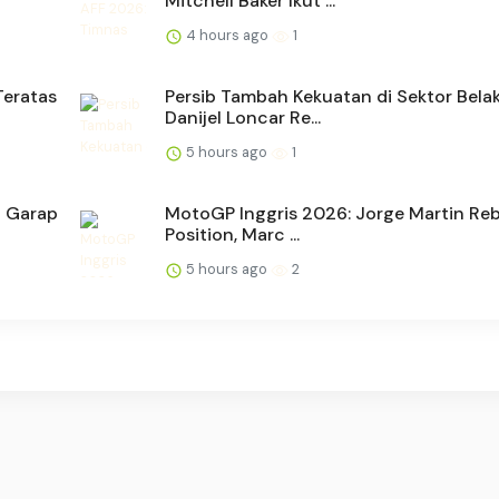
Mitchell Baker Ikut ...
4 hours ago
1
Teratas
Persib Tambah Kekuatan di Sektor Bela
Danijel Loncar Re...
5 hours ago
1
p Garap
MotoGP Inggris 2026: Jorge Martin Reb
Position, Marc ...
5 hours ago
2