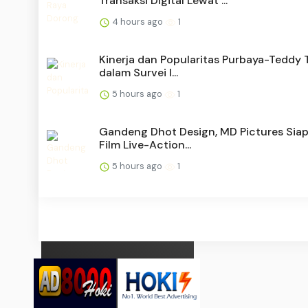
Transaksi Digital Lewat ...
4 hours ago
1
Kinerja dan Popularitas Purbaya-Teddy 
dalam Survei I...
5 hours ago
1
Gandeng Dhot Design, MD Pictures Sia
Film Live-Action...
5 hours ago
1