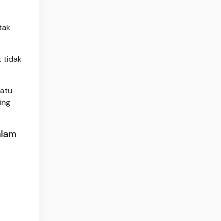
tak
 tidak
satu
ing
alam