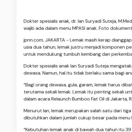
Dokter spesialis anak, dr. Ian Suryadi Suteja, M.M
wajib ada dalam menu MPASI anak. Foto dokumen
jpnn.com
, JAKARTA - Lemak masih kerap diangga
usia dua tahun, lemak justru menjadi komponen 
untuk mendukung tumbuh kembang dan perkemba
Dokter spesialis anak Ian Suryadi Suteja mengat
dewasa. Namun, hal itu tidak berlaku sama bagi a
“Bagi orang dewasa, gula, garam, lemak harus diba
terutama sekali lemak. Lemak itu penting sekali unt
dalam acara Relaunch Bumboo Fat Oil di Jakarta, R
Menurut Ian, lemak merupakan salah satu dari tiga 
dibutuhkan dalam jumlah cukup besar pada menu h
“Kebutuhan lemak anak di bawah dua tahun itu 39 