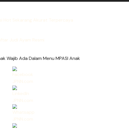
si Hot Sekarang Akurat Terpercaya
ftar Judi Ayam Resmi