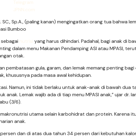
ed. SC., Sp.A., (paling kanan) mengingatkan orang tua bahwa le
tasi Bumboo
p sebagai
nutrisi
yang harus dihindari. Padahal, bagi anak di b
penting dalam menu Makanan Pendamping ASI atau MPASI, ter
ngan otak.
akan pembatasan gula, garam, dan lemak memang penting bagi
nak, khususnya pada masa awal kehidupan.
tasi. Namun, ini tidak berlaku untuk anak-anak di bawah dua t
uk anak. Lemak wajib ada di tiap menu MPASI anak,” ujar dr. Ian
abu (3/6).
makronutrisi utama selain karbohidrat dan protein. Karena itu
arian anak.
persen dan di atas dua tahun 34 persen dari kebutuhan kalo