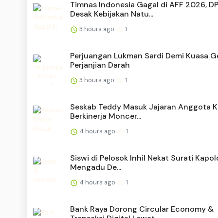
Timnas Indonesia Gagal di AFF 2026, D
Desak Kebijakan Natu...
3 hours ago
1
Perjuangan Lukman Sardi Demi Kuasa Ge
Perjanjian Darah
3 hours ago
1
Seskab Teddy Masuk Jajaran Anggota K
Berkinerja Moncer...
4 hours ago
1
Siswi di Pelosok Inhil Nekat Surati Kapol
Mengadu De...
4 hours ago
1
Bank Raya Dorong Circular Economy &