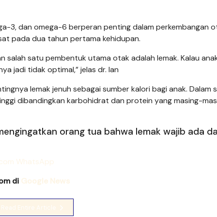
mega-3, dan omega-6 berperan penting dalam perkembangan o
esat pada dua tahun pertama kehidupan.
n salah satu pembentuk utama otak adalah lemak. Kalau anak
jadi tidak optimal,” jelas dr. Ian
entingnya lemak jenuh sebagai sumber kalori bagi anak. Dalam 
 tinggi dibandingkan karbohidrat dan protein yang masing-mas
a mengingatkan orang tua bahwa lemak wajib ada d
com di
Google News
Read Entire Article