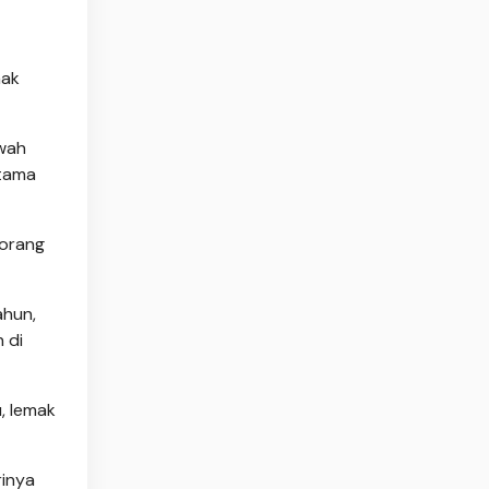
mak
awah
utama
 orang
ahun,
 di
, lemak
rinya