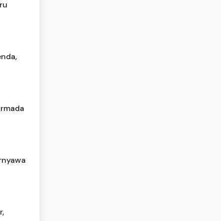
ru
nda,
 Armada
ernyawa
r,