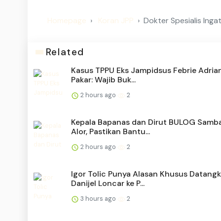
Homepage
Koran JPP
Dokter Spesialis Ing
Related
Kasus TPPU Eks Jampidsus Febrie Adria
Pakar: Wajib Buk...
2 hours ago
2
Kepala Bapanas dan Dirut BULOG Samb
Alor, Pastikan Bantu...
2 hours ago
2
Igor Tolic Punya Alasan Khusus Datang
Danijel Loncar ke P...
3 hours ago
2