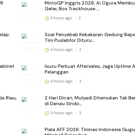
PR
MotoGP Inggris 2026: Ai Ogura Membu
Gelar, Bos Trackhouse ...
3 hours ago
2
lap:
Soal Penyebab Kebakaran Gedung Bape
Tim Puslabfor Dituru...
4 hours ago
2
abinet
Isuzu Perkuat Aftersales, Jaga Uptime
Pelanggan
4 hours ago
3
da Riau,
2 Hari Dicari, Mulyadi Ditemukan Tak B
di Danau Sindo...
4 hours ago
2
Piala AFF 2026: Timnas Indonesia Gugu