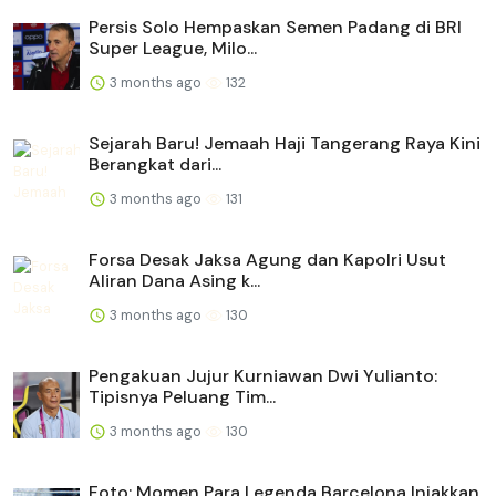
Persis Solo Hempaskan Semen Padang di BRI
Super League, Milo...
3 months ago
132
Sejarah Baru! Jemaah Haji Tangerang Raya Kini
Berangkat dari...
3 months ago
131
Forsa Desak Jaksa Agung dan Kapolri Usut
Aliran Dana Asing k...
3 months ago
130
Pengakuan Jujur Kurniawan Dwi Yulianto:
Tipisnya Peluang Tim...
3 months ago
130
Foto: Momen Para Legenda Barcelona Injakkan