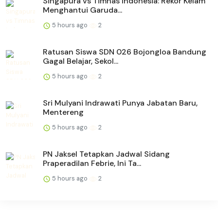
Singapura vs Timnas Indonesia: Rekor Kelam
Menghantui Garuda...
5 hours ago
2
Ratusan Siswa SDN 026 Bojongloa Bandung
Gagal Belajar, Sekol...
5 hours ago
2
Sri Mulyani Indrawati Punya Jabatan Baru,
Mentereng
5 hours ago
2
PN Jaksel Tetapkan Jadwal Sidang
Praperadilan Febrie, Ini Ta...
5 hours ago
2