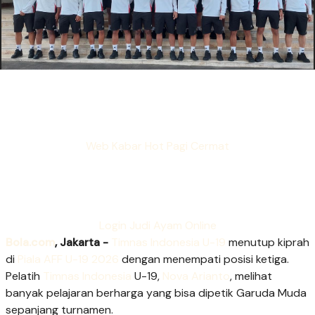
Web Kabar Hot Pagi Cermat
Login Judi Ayam Online
Bola.com
, Jakarta -
Timnas Indonesia U-19
menutup kiprah
di
Piala AFF U-19 2026
dengan menempati posisi ketiga.
Pelatih
Timnas Indonesia
U-19,
Nova Arianto
, melihat
banyak pelajaran berharga yang bisa dipetik Garuda Muda
sepanjang turnamen.