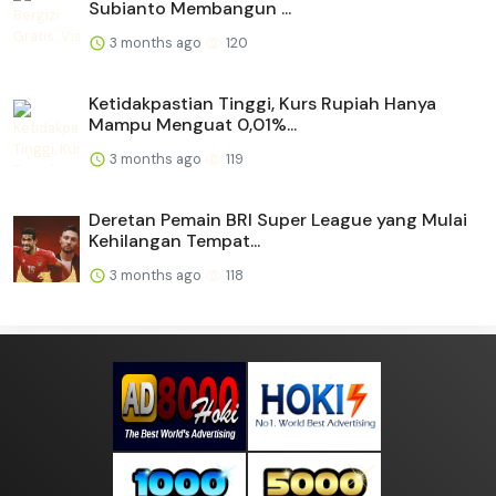
Subianto Membangun ...
3 months ago
120
Ketidakpastian Tinggi, Kurs Rupiah Hanya
Mampu Menguat 0,01%...
3 months ago
119
Deretan Pemain BRI Super League yang Mulai
Kehilangan Tempat...
3 months ago
118