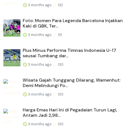
3 months ago
132
Foto: Momen Para Legenda Barcelona Injakkan
Kaki di GBK, Ter...
3 months ago
131
Plus Minus Performa Timnas Indonesia U-17
seusai Tumbang dar...
3 months ago
130
Wisata Gajah Tunggang Dilarang, Wamenhut:
Demi Melindungi Po...
3 months ago
130
Harga Emas Hari Ini di Pegadaian Turun Lagi,
Antam Jadi 2,98...
3 months ago
130