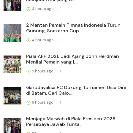
4 hours ago
1
2 Mantan Pemain Timnas Indonesia Turun
Gunung, Soekarno Cup ...
4 hours ago
1
Piala AFF 2026 Jadi Ajang John Herdman
Menilai Pemain yang L...
5 hours ago
1
Garudayaksa FC Dukung Turnamen Usia Dini
di Batam, Cari Calo...
6 hours ago
1
Menjaga Marwah di Piala Presiden 2026:
Persebaya Jawab Tunta...