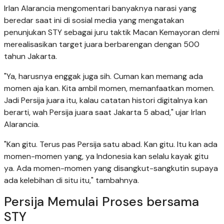
Irlan Alarancia mengomentari banyaknya narasi yang
beredar saat ini di sosial media yang mengatakan
penunjukan STY sebagai juru taktik Macan Kemayoran demi
merealisasikan target juara berbarengan dengan 500
tahun Jakarta.
"Ya, harusnya enggak juga sih. Cuman kan memang ada
momen aja kan. Kita ambil momen, memanfaatkan momen.
Jadi Persija juara itu, kalau catatan histori digitalnya kan
berarti, wah Persija juara saat Jakarta 5 abad," ujar Irlan
Alarancia.
"Kan gitu. Terus pas Persija satu abad. Kan gitu. Itu kan ada
momen-momen yang, ya Indonesia kan selalu kayak gitu
ya. Ada momen-momen yang disangkut-sangkutin supaya
ada kelebihan di situ itu," tambahnya.
Persija Memulai Proses bersama
STY