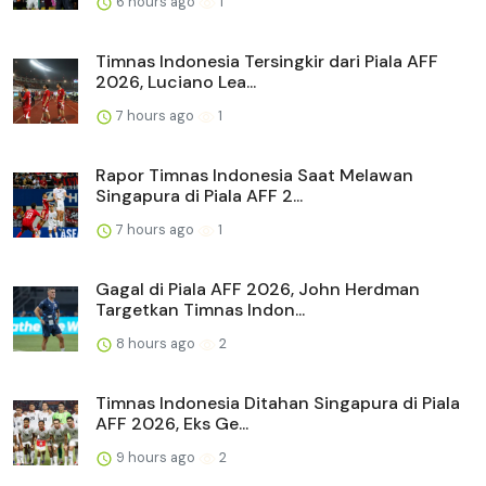
6 hours ago
1
Timnas Indonesia Tersingkir dari Piala AFF
2026, Luciano Lea...
7 hours ago
1
Rapor Timnas Indonesia Saat Melawan
Singapura di Piala AFF 2...
7 hours ago
1
Gagal di Piala AFF 2026, John Herdman
Targetkan Timnas Indon...
8 hours ago
2
Timnas Indonesia Ditahan Singapura di Piala
AFF 2026, Eks Ge...
9 hours ago
2