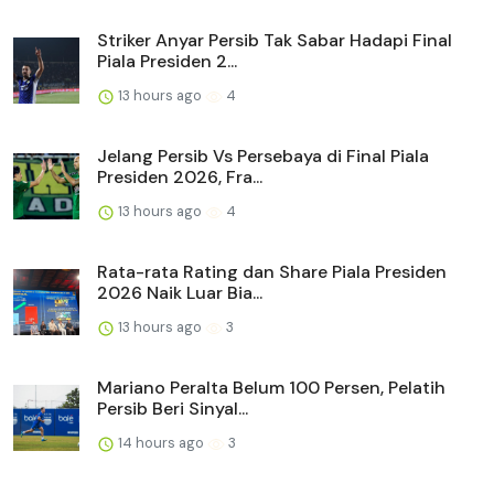
Striker Anyar Persib Tak Sabar Hadapi Final
Piala Presiden 2...
13 hours ago
4
Jelang Persib Vs Persebaya di Final Piala
Presiden 2026, Fra...
13 hours ago
4
Rata-rata Rating dan Share Piala Presiden
2026 Naik Luar Bia...
13 hours ago
3
Mariano Peralta Belum 100 Persen, Pelatih
Persib Beri Sinyal...
14 hours ago
3