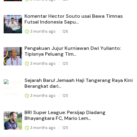
Komentar Hector Souto usai Bawa Timnas
Futsal Indonesia Sapu...
3 months ago
126
Pengakuan Jujur Kurniawan Dwi Yulianto:
Tipisnya Peluang Tim...
3 months ago
125
Sejarah Baru! Jemaah Haji Tangerang Raya Kini
Berangkat dari...
3 months ago
125
BRI Super League: Persijap Diadang
Bhayangkara FC, Mario Lem...
3 months ago
125