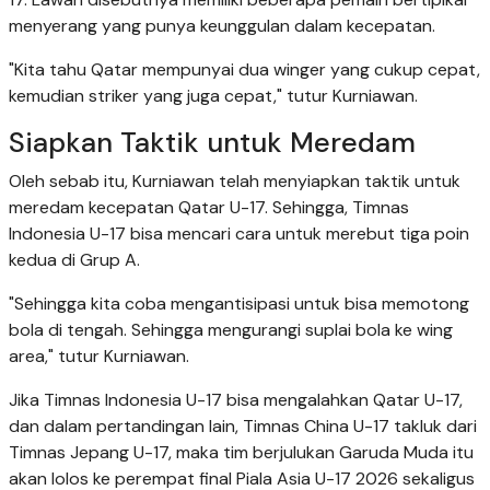
menyerang yang punya keunggulan dalam kecepatan.
"Kita tahu Qatar mempunyai dua winger yang cukup cepat,
kemudian striker yang juga cepat," tutur Kurniawan.
Siapkan Taktik untuk Meredam
Oleh sebab itu, Kurniawan telah menyiapkan taktik untuk
meredam kecepatan Qatar U-17. Sehingga, Timnas
Indonesia U-17 bisa mencari cara untuk merebut tiga poin
kedua di Grup A.
"Sehingga kita coba mengantisipasi untuk bisa memotong
bola di tengah. Sehingga mengurangi suplai bola ke wing
area," tutur Kurniawan.
Jika Timnas Indonesia U-17 bisa mengalahkan Qatar U-17,
dan dalam pertandingan lain, Timnas China U-17 takluk dari
Timnas Jepang U-17, maka tim berjulukan Garuda Muda itu
akan lolos ke perempat final Piala Asia U-17 2026 sekaligus