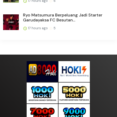
17 hours ago
6
Ryo Matsumura Berpeluang Jadi Starter
Garudayaksa FC Besutan...
17 hours ago
5