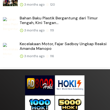
3 months ago
120
Bahan Baku Plastik Bergantung dari Timur
Tengah, Kini Tergan...
3 months ago
119
Kecelakaan Motor, Fajar Sadboy Ungkap Reaksi
Amanda Manopo
3 months ago
116