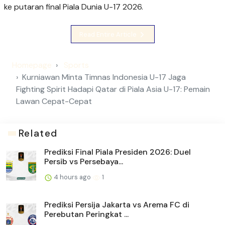
ke putaran final Piala Dunia U-17 2026.
Read Entire Article
Homepage
Sports
Kurniawan Minta Timnas Indonesia U-17 Jaga
Fighting Spirit Hadapi Qatar di Piala Asia U-17: Pemain
Lawan Cepat-Cepat
Related
Prediksi Final Piala Presiden 2026: Duel
Persib vs Persebaya...
4 hours ago
1
Prediksi Persija Jakarta vs Arema FC di
Perebutan Peringkat ...