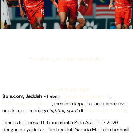
Portal Info Live Siang Tepat Online
Link Judi Ayam Legal
Bola.com, Jeddah -
Pelatih
Timnas Indonesia U-17
,
Kurniawan Dwi Yulianto
, meminta kepada para pemainnya
untuk tetap menjaga
fighting spirit
di
Piala Asia U-17 2026
.
Timnas Indonesia U-17 membuka Piala Asia U-17 2026
dengan meyakinkan. Tim berjuluk Garuda Muda itu berhasil