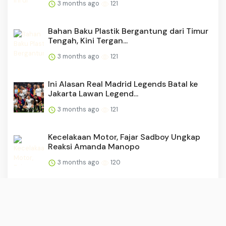
3 months ago
121
Bahan Baku Plastik Bergantung dari Timur
Tengah, Kini Tergan...
3 months ago
121
Ini Alasan Real Madrid Legends Batal ke
Jakarta Lawan Legend...
3 months ago
121
Kecelakaan Motor, Fajar Sadboy Ungkap
Reaksi Amanda Manopo
3 months ago
120
Viral! Gus Miftah Diserang Seusai Bela
Pemerintah Presiden P...
3 months ago
116