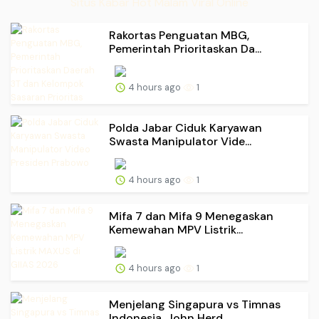
Situs Kabar Hot Malam Viral Online
Rakortas Penguatan MBG,
Pemerintah Prioritaskan Da...
4 hours ago
1
Polda Jabar Ciduk Karyawan
Swasta Manipulator Vide...
4 hours ago
1
Mifa 7 dan Mifa 9 Menegaskan
Kemewahan MPV Listrik...
4 hours ago
1
Menjelang Singapura vs Timnas
Indonesia, John Herd...