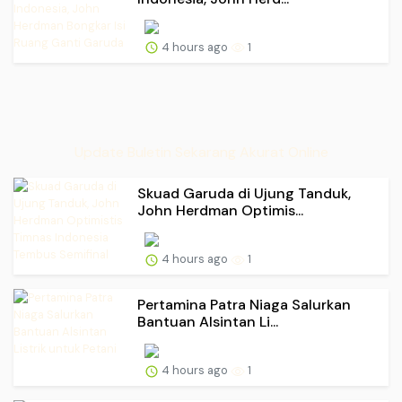
4 hours ago
1
Update Buletin Sekarang Akurat Online
Skuad Garuda di Ujung Tanduk,
John Herdman Optimis...
4 hours ago
1
Pertamina Patra Niaga Salurkan
Bantuan Alsintan Li...
4 hours ago
1