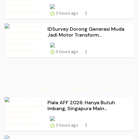
3 hours ago
2
IDSurvey Dorong Generasi Muda
Jadi Motor Transform...
3 hours ago
2
Web Kabar Live Petang Tepat Terbaru
Piala AFF 2026: Hanya Butuh
Imbang, Singapura Main...
3 hours ago
3