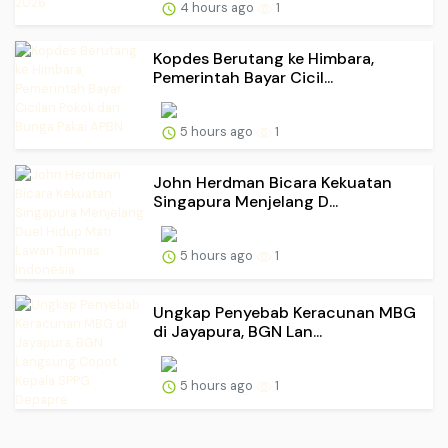
4 hours ago
1
Kopdes Berutang ke Himbara,
Pemerintah Bayar Cicil...
5 hours ago
1
John Herdman Bicara Kekuatan
Singapura Menjelang D...
5 hours ago
1
Ungkap Penyebab Keracunan MBG
di Jayapura, BGN Lan...
5 hours ago
1