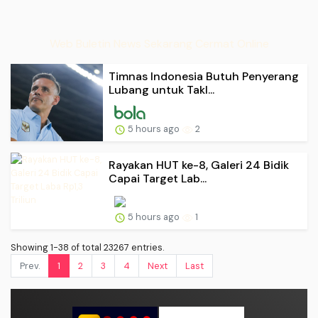
Web Buletin News Sekarang Cermat Online
Timnas Indonesia Butuh Penyerang
Lubang untuk Takl...
5 hours ago
2
Rayakan HUT ke-8, Galeri 24 Bidik
Capai Target Lab...
5 hours ago
1
Showing 1-38 of total 23267 entries.
Prev.
1
2
3
4
Next
Last