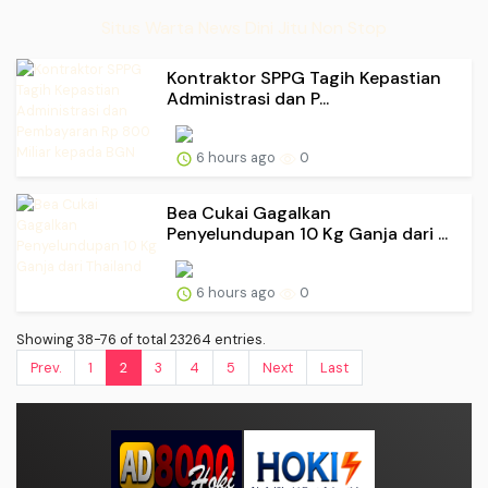
Situs Warta News Dini Jitu Non Stop
Kontraktor SPPG Tagih Kepastian
Administrasi dan P...
6 hours ago
0
Bea Cukai Gagalkan
Penyelundupan 10 Kg Ganja dari ...
6 hours ago
0
Showing 38-76 of total 23264 entries.
Prev.
1
2
3
4
5
Next
Last