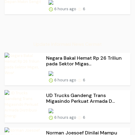
6 hours ago
6
Update Informasi News Cermat
Negara Bakal Hemat Rp 26 Triliun
pada Sektor Migas...
6 hours ago
6
UD Trucks Gandeng Trans
Migasindo Perkuat Armada D...
6 hours ago
6
Norman Joesoef Dinilai Mampu