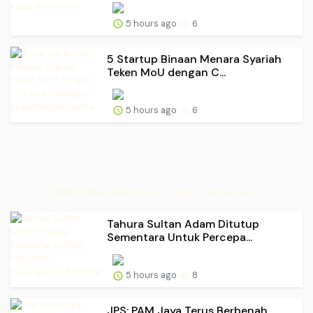
5 hours ago
6
5 Startup Binaan Menara Syariah
Teken MoU dengan C...
5 hours ago
6
Web Kabar News Sore Tepat Terpercaya
Tahura Sultan Adam Ditutup
Sementara Untuk Percepa...
5 hours ago
8
JPS: PAM Jaya Terus Berbenah