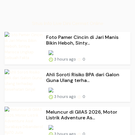
Situs Info Live Dini Cermat Online
Foto Pamer Cincin di Jari Manis
Bikin Heboh, Sinty...
3 hours ago
0
Ahli Soroti Risiko BPA dari Galon
Guna Ulang terha...
3 hours ago
0
Meluncur di GIIAS 2026, Motor
Listrik Adventure As...
3 hours ago
0