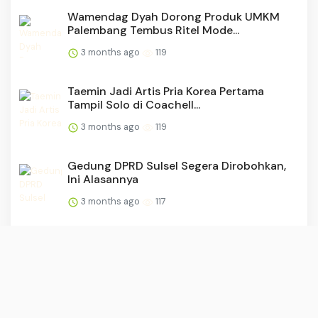
Wamendag Dyah Dorong Produk UMKM
Palembang Tembus Ritel Mode...
3 months ago
119
Taemin Jadi Artis Pria Korea Pertama
Tampil Solo di Coachell...
3 months ago
119
Gedung DPRD Sulsel Segera Dirobohkan,
Ini Alasannya
3 months ago
117
Makan Bergizi Gratis: Visi Besar Prabowo
Subianto Membangun ...
3 months ago
116